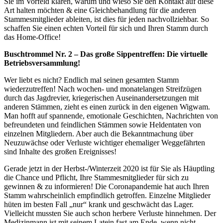
Sie im Vorfeld klären, warum und wieso Sie den Kontakt auf diese
Art halten möchten & eine Gleichbehandlung für die anderen
Stammesmitglieder ableiten, ist dies für jeden nachvollziehbar. So
schaffen Sie einen echten Vorteil für sich und Ihren Stamm durch
das Home-Office!
Buschtrommel Nr. 2 – Das große Sippentreffen: Die virtuelle
Betriebsversammlung!
Wer liebt es nicht? Endlich mal seinen gesamten Stamm
wiederzutreffen! Nach wochen- und monatelangen Streifzügen
durch das Jagdrevier, kriegerischen Auseinandersetzungen mit
anderen Stämmen, zieht es einen zurück in den eigenen Wigwam.
Man hofft auf spannende, emotionale Geschichten, Nachrichten von
befreundeten und feindlichen Stämmen sowie Heldentaten von
einzelnen Mitgliedern. Aber auch die Bekanntmachung über
Neuzuwächse oder Verluste wichtiger ehemaliger Weggefährten
sind Inhalte des großen Ereignisses!
Gerade jetzt in der Herbst-/Winterzeit 2020 ist für Sie als Häuptling
die Chance und Pflicht, Ihre Stammesmitglieder für sich zu
gewinnen & zu informieren! Die Coronapandemie hat auch Ihren
Stamm wahrscheinlich empfindlich getroffen. Einzelne Mitglieder
hüten im besten Fall „nur“ krank und geschwächt das Lager.
Vielleicht mussten Sie auch schon herbere Verluste hinnehmen. Der
Medizinmann ist mit seinem Latein fast am Ende, wenn nicht