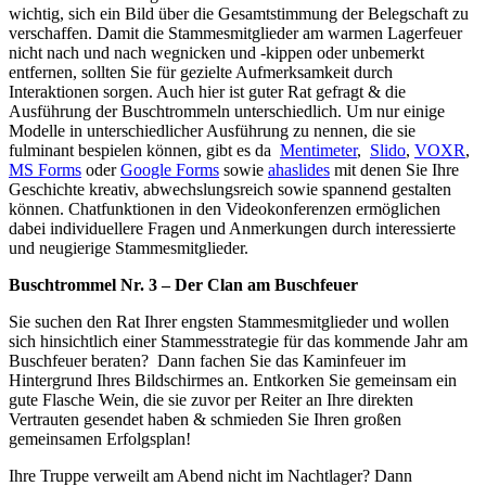
wichtig, sich ein Bild über die Gesamtstimmung der Belegschaft zu
verschaffen. Damit die Stammesmitglieder am warmen Lagerfeuer
nicht nach und nach wegnicken und -kippen oder unbemerkt
entfernen, sollten Sie für gezielte Aufmerksamkeit durch
Interaktionen sorgen. Auch hier ist guter Rat gefragt & die
Ausführung der Buschtrommeln unterschiedlich. Um nur einige
Modelle in unterschiedlicher Ausführung zu nennen, die sie
fulminant bespielen können, gibt es da
Mentimeter
,
Slido
,
VOXR
,
MS Forms
oder
Google Forms
sowie
ahaslides
mit denen Sie Ihre
Geschichte kreativ, abwechslungsreich sowie spannend gestalten
können. Chatfunktionen in den Videokonferenzen ermöglichen
dabei individuellere Fragen und Anmerkungen durch interessierte
und neugierige Stammesmitglieder.
Buschtrommel Nr. 3 – Der Clan am Buschfeuer
Sie suchen den Rat Ihrer engsten Stammesmitglieder und wollen
sich hinsichtlich einer Stammesstrategie für das kommende Jahr am
Buschfeuer beraten? Dann fachen Sie das Kaminfeuer im
Hintergrund Ihres Bildschirmes an. Entkorken Sie gemeinsam ein
gute Flasche Wein, die sie zuvor per Reiter an Ihre direkten
Vertrauten gesendet haben & schmieden Sie Ihren großen
gemeinsamen Erfolgsplan!
Ihre Truppe verweilt am Abend nicht im Nachtlager? Dann