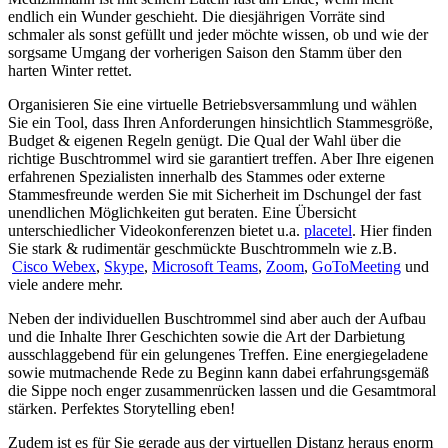
endlich ein Wunder geschieht. Die diesjährigen Vorräte sind
schmaler als sonst gefüllt und jeder möchte wissen, ob und wie der
sorgsame Umgang der vorherigen Saison den Stamm über den
harten Winter rettet.
Organisieren Sie eine virtuelle Betriebsversammlung und wählen
Sie ein Tool, dass Ihren Anforderungen hinsichtlich Stammesgröße,
Budget & eigenen Regeln genügt. Die Qual der Wahl über die
richtige Buschtrommel wird sie garantiert treffen. Aber Ihre eigenen
erfahrenen Spezialisten innerhalb des Stammes oder externe
Stammesfreunde werden Sie mit Sicherheit im Dschungel der fast
unendlichen Möglichkeiten gut beraten. Eine Übersicht
unterschiedlicher Videokonferenzen bietet u.a.
placetel
. Hier finden
Sie stark & rudimentär geschmückte Buschtrommeln wie z.B.
Cisco Webex
,
Skype
,
Microsoft Teams
,
Zoom
,
GoToMeeting
und
viele andere mehr.
Neben der individuellen Buschtrommel sind aber auch der Aufbau
und die Inhalte Ihrer Geschichten sowie die Art der Darbietung
ausschlaggebend für ein gelungenes Treffen. Eine energiegeladene
sowie mutmachende Rede zu Beginn kann dabei erfahrungsgemäß
die Sippe noch enger zusammenrücken lassen und die Gesamtmoral
stärken. Perfektes Storytelling eben!
Zudem ist es für Sie gerade aus der virtuellen Distanz heraus enorm