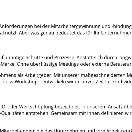
rale Anforderungen bei der Mitarbeitergewinnung und -bindun
l nutzt. Aber was genau bedeutet das für Ihr Unternehme
auf unnötige Schritte und Prozesse. Anstatt sich durch lan
-Marke. Ohne überflüssige Meetings oder externe Beraterarm
nehmens als Arbeitgeber. Mit unserer maßgeschneiderten Me
ss-Workshop – entwickeln wir in kurzer Zeit Ihre individu
 Ort der Wertschöpfung bezeichnet. In unserem Ansatz übe
r-Qualitäten entstehen. Gemeinsam mit ihnen definieren wi
itarbeitenden, die das Unternehmen und ihre Arbeit repräse